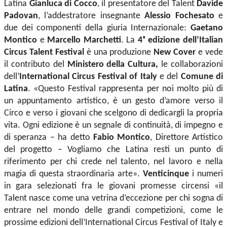
Latina
Gianluca di Cocco
, il presentatore del Talent
Davide
Padovan
, l’addestratore insegnante
Alessio Fochesato
e
due dei componenti della giuria Internazionale:
Gaetano
Montico
e
Marcello Marchetti
. La
4ᵃ edizione dell’Italian
Circus Talent Festival
è una produzione
New Cover
e vede
il contributo del
Ministero della Cultura,
le collaborazioni
dell’
International Circus Festival of Italy
e del
Comune di
Latina
. «Questo Festival rappresenta per noi molto più di
un appuntamento artistico, è un gesto d’amore verso il
Circo e verso i giovani che scelgono di dedicargli la propria
vita. Ogni edizione è un segnale di continuità, di impegno e
di speranza – ha detto
Fabio Montico
, Direttore Artistico
del progetto – Vogliamo che Latina resti un punto di
riferimento per chi crede nel talento, nel lavoro e nella
magia di questa straordinaria arte».
Venticinque
i numeri
in gara selezionati fra le giovani promesse circensi «il
Talent nasce come una vetrina d’eccezione per chi sogna di
entrare nel mondo delle grandi competizioni, come le
prossime edizioni dell’International Circus Festival of Italy e