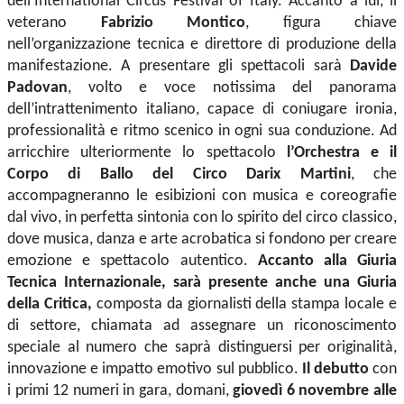
dell’International Circus Festival of Italy. Accanto a lui, il
veterano
Fabrizio Montico
, figura chiave
nell’organizzazione tecnica e direttore di produzione della
manifestazione. A presentare gli spettacoli sarà
Davide
Padovan
, volto e voce notissima del panorama
dell’intrattenimento italiano, capace di coniugare ironia,
professionalità e ritmo scenico in ogni sua conduzione. Ad
arricchire ulteriormente lo spettacolo
l’Orchestra e il
Corpo di Ballo del Circo Darix Martini
, che
accompagneranno le esibizioni con musica e coreografie
dal vivo, in perfetta sintonia con lo spirito del circo classico,
dove musica, danza e arte acrobatica si fondono per creare
emozione e spettacolo autentico.
Accanto alla Giuria
Tecnica Internazionale, sarà presente anche una Giuria
della Critica,
composta da giornalisti della stampa locale e
di settore, chiamata ad assegnare un riconoscimento
speciale al numero che saprà distinguersi per originalità,
innovazione e impatto emotivo sul pubblico.
Il debutto
con
i primi 12 numeri in gara, domani,
giovedì 6 novembre alle