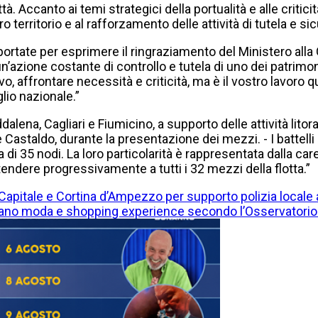
à. Accanto ai temi strategici della portualità e alle criticit
 territorio e al rafforzamento delle attività di tutela e si
tate per esprimere il ringraziamento del Ministero alla Gu
zione costante di controllo e tutela di uno dei patrimoni pi
o, affrontare necessità e criticità, ma è il vostro lavoro q
glio nazionale.”
alena, Cagliari e Fiumicino, a supporto delle attività litor
astaldo, durante la presentazione dei mezzi. - I battelli
 35 nodi. La loro particolarità è rappresentata dalla caren
ndere progressivamente a tutti i 32 mezzi della flotta.”
apitale e Cortina d’Ampezzo per supporto polizia locale ai
entano moda e shopping experience secondo l’Osservator