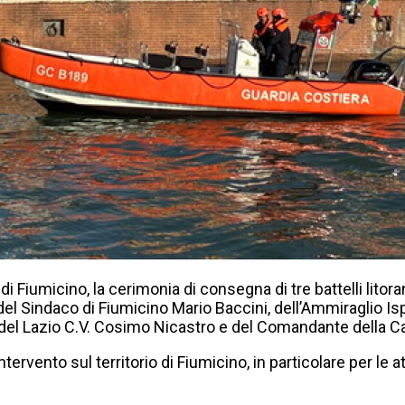
i Fiumicino, la cerimonia di consegna di tre battelli litor
, del Sindaco di Fiumicino Mario Baccini, dell’Ammiraglio 
 del Lazio C.V. Cosimo Nicastro e del Comandante della Cap
tervento sul territorio di Fiumicino, in particolare per le a