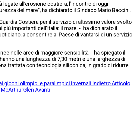
à legate all’erosione costiera, l'incontro di oggi
curezza del mare”, ha dichiarato il Sindaco Mario Baccini.
ardia Costiera per il servizio di altissimo valore svolto
ù importanti dell’Italia: il mare. - ha dichiarato il
uotidiano, a consentire al Paese di vantarsi di un servizio
anee nelle aree di maggiore sensibilità - ha spiegato il
 hanno una lunghezza di 7,30 metri e una larghezza di
a trattata con tecnologia siliconica, in grado di ridurre
 giochi olimpici e paralimpici invernali
Indietro
Articolo
io McArthurGlen
Avanti