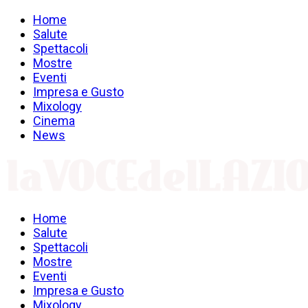
Home
Salute
Spettacoli
Mostre
Eventi
Impresa e Gusto
Mixology
Cinema
News
Home
Salute
Spettacoli
Mostre
Eventi
Impresa e Gusto
Mixology