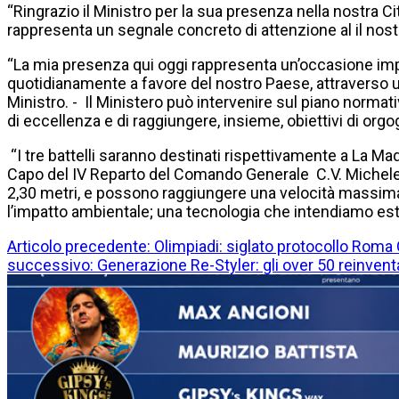
“Ringrazio il Ministro per la sua presenza nella nostra Citt
rappresenta un segnale concreto di attenzione al il nostro
“La mia presenza qui oggi rappresenta un’occasione impor
quotidianamente a favore del nostro Paese, attraverso un’a
Ministro. - Il Ministero può intervenire sul piano normativ
di eccellenza e di raggiungere, insieme, obiettivi di orgo
“I tre battelli saranno destinati rispettivamente a La Madd
Capo del IV Reparto del Comando Generale C.V. Michele C
2,30 metri, e possono raggiungere una velocità massima di
l’impatto ambientale; una tecnologia che intendiamo este
Articolo precedente: Olimpiadi: siglato protocollo Roma C
successivo: Generazione Re-Styler: gli over 50 reinv