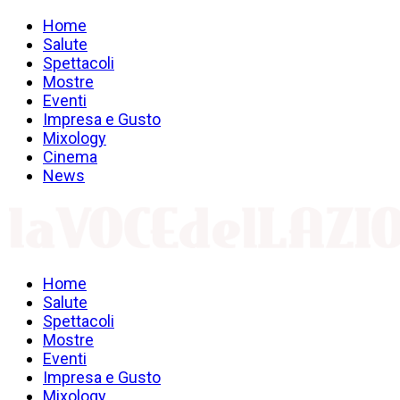
Home
Salute
Spettacoli
Mostre
Eventi
Impresa e Gusto
Mixology
Cinema
News
Home
Salute
Spettacoli
Mostre
Eventi
Impresa e Gusto
Mixology