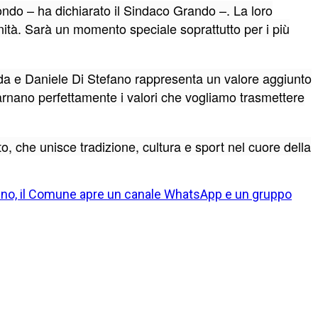
mondo – ha dichiarato il Sindaco Grando –. La loro
nità. Sarà un momento speciale soprattutto per i più
da e Daniele Di Stefano rappresenta un valore aggiunto
carnano perfettamente i valori che vogliamo trasmettere
, che unisce tradizione, cultura e sport nel cuore della
ino, il Comune apre un canale WhatsApp e un gruppo